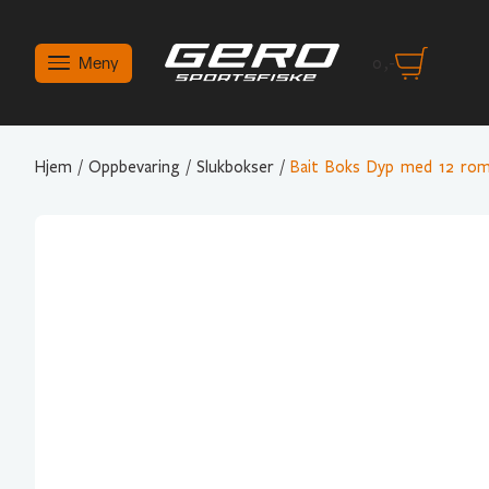
Meny
0
,-
Hjem
/
Oppbevaring
/
Slukbokser
/
Bait Boks Dyp med 12 ro