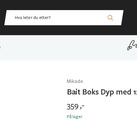
m
Mikado
Bait Boks Dyp med 
359
,-
På lager