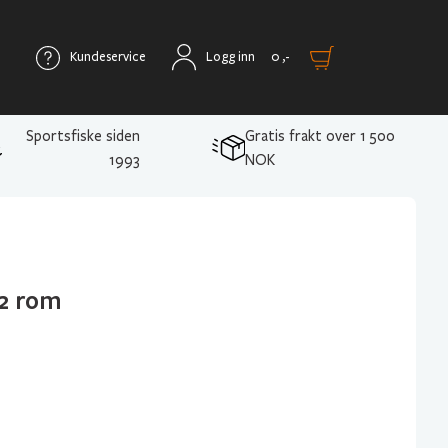
Kundeservice
Logg inn
0
,-
Sportsfiske siden
Gratis frakt over 1 500
1993
NOK
12 rom