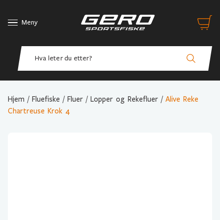
Meny
Hjem
/
Fluefiske
/
Fluer
/
Lopper og Rekefluer
/
Alive Reke
Chartreuse Krok 4