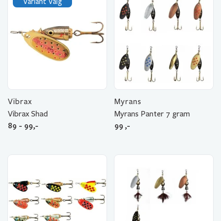
Variant Valg
Vibrax
Myrans
Vibrax Shad
Myrans Panter 7 gram
89 - 99,-
99
,-