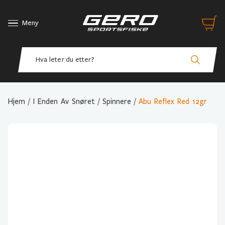
Meny
Hjem
/
I Enden Av Snøret
/
Spinnere
/
Abu Reflex Red 12gr
Variant Valg