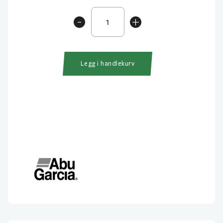
Abu
-
+
Reflex
Red
12gr
antall
Legg i handlekurv