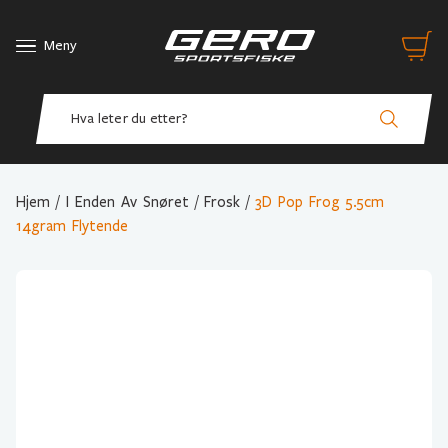
Meny
Hjem
/
I Enden Av Snøret
/
Frosk
/
3D Pop Frog 5.5cm
14gram Flytende