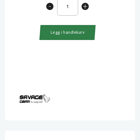
3D
-
+
Pop
Frog
5.5cm
14gram
Legg i handlekurv
Flytende
antall