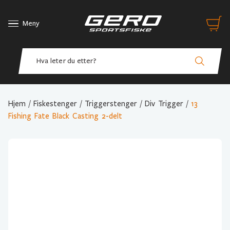
Meny
Hjem
/
Fiskestenger
/
Triggerstenger
/
Div Trigger
/
13
Fishing Fate Black Casting 2-delt