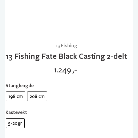
13Fishing
13 Fishing Fate Black Casting 2-delt
1.249
,-
Stanglengde
198 cm
208 cm
Kastevekt
5-20gr