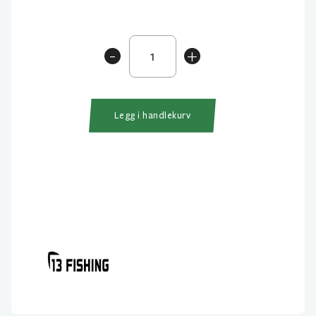
13
-
+
Fishing
Fate
Black
Casting
Legg i handlekurv
2-
delt
antall