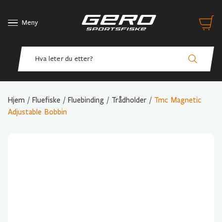
Meny
Hjem
/
Fluefiske
/
Fluebinding
/
Trådholder
/
Tmc Magnetic
Adjustable Bobbin