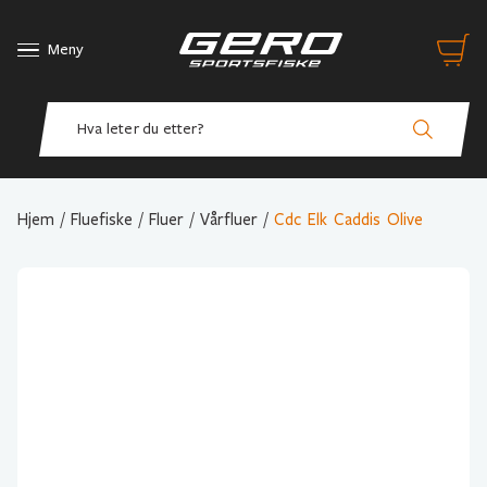
Meny
Hjem
/
Fluefiske
/
Fluer
/
Vårfluer
/
Cdc Elk Caddis Olive