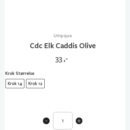
Umpqua
Cdc Elk Caddis Olive
33
,-
Krok Størrelse
Krok 14
Krok 12
Cdc
-
+
Elk
Caddis