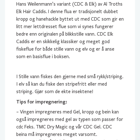
Hans Weilenmann’s variant (CDC & Elk) av Al Troths
Elk Hair Caddis. I denne flua er tradisjonelt dubbet
kropp og hanehackle byttet ut med CDC som gir en
litt mer lettdresset flue som vi synes fungerer
bedre enn originalen på blikkstille vann. CDC Elk
Caddis er en skikkelig klassiker og meget god
fiskeflue for både stille vann og elv og er å anse
som en basisflue i boksen.
I Stille vann fiskes den gjerne med små rykk/striping.
I elv så kan du fiske den stripefritt eller med
striping. Gjør som de ekte insektene!
Tips for impregnering:
– Vingen impregneres med Gel, kropp og bein kan
også impregneres med gel av typen som passer for
cdc Feks. TMC Dry Magic og vår CDC Gel. CDC
beina må impregneres meget varsomt.