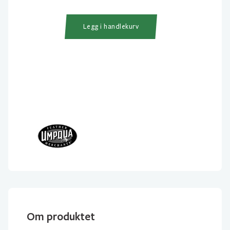
Olive
antall
Legg i handlekurv
Om produktet